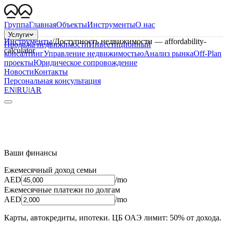
Группа
Главная
Объекты
Инструменты
О нас
Услуги
Инструменты
/
Доступность недвижимости
—
affordability-
Продажа недвижимости
Инвестиционный
calculator
консалтинг
Управление недвижимостью
Анализ рынка
Off-Plan
проекты
Юридическое сопровождение
Новости
Контакты
Персональная консультация
EN
|
RU
|
AR
Ваши финансы
Ежемесячный доход семьи
AED
/mo
Ежемесячные платежи по долгам
AED
/mo
Карты, автокредиты, ипотеки. ЦБ ОАЭ лимит: 50% от дохода.