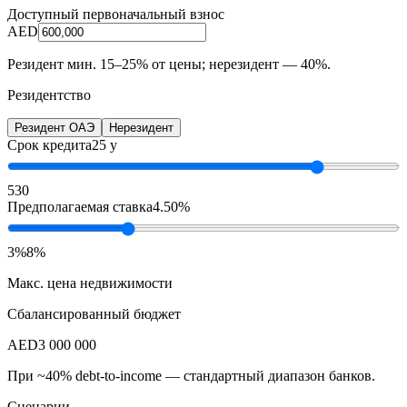
Доступный первоначальный взнос
AED
Резидент мин. 15–25% от цены; нерезидент — 40%.
Резидентство
Резидент ОАЭ
Нерезидент
Срок кредита
25 y
5
30
Предполагаемая ставка
4.50%
3%
8%
Макс. цена недвижимости
Сбалансированный бюджет
AED
3 000 000
При ~40% debt-to-income — стандартный диапазон банков.
Сценарии