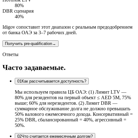
80
%
DBR сценария
40
%
Idigov сопоставит этот диапазон с реальным предодобрением
от банка ОАЭ за 3–7 рабочих дней.
Получить pre-qualification
→
Ответы
Часто задаваемые.
01
Как рассчитывается доступность?
Мы используем правила ЦБ ОАЭ: (1) Лимит LTV —
80% для резидентов на первый объект ≤ AED 5M, 75%
выше; 60% для нерезидентов. (2) Лимит DBR —
суммарное обслуживание долга не должно превышать
50% валового ежемесячного дохода. Консервативный =
25% DBR, сбалансированный = 40%, агрессивный =
50%.
02
Что считается ежемесячным долгом?