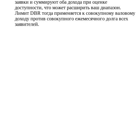
заявки и суммируют оба дохода при оценке
доступности, что может расширить ваш диапазон.
Лимит DBR тогда применяется к совокупному валовому
доходу против совокупного ежемесячного долга всех
заявителей.
Недвижимость
Академия
Консалтинг
Продажа
Визы
Компании
Курсы
Инструменты