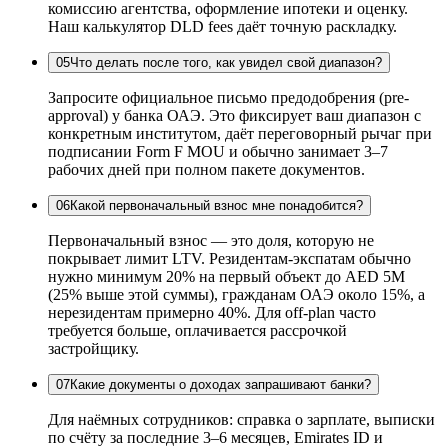
комиссию агентства, оформление ипотеки и оценку.
Наш калькулятор DLD fees даёт точную раскладку.
05
Что делать после того, как увидел свой диапазон?
Запросите официальное письмо предодобрения (pre-
approval) у банка ОАЭ. Это фиксирует ваш диапазон с
конкретным институтом, даёт переговорный рычаг при
подписании Form F MOU и обычно занимает 3–7
рабочих дней при полном пакете документов.
06
Какой первоначальный взнос мне понадобится?
Первоначальный взнос — это доля, которую не
покрывает лимит LTV. Резидентам-экспатам обычно
нужно минимум 20% на первый объект до AED 5M
(25% выше этой суммы), гражданам ОАЭ около 15%, а
нерезидентам примерно 40%. Для off-plan часто
требуется больше, оплачивается рассрочкой
застройщику.
07
Какие документы о доходах запрашивают банки?
Для наёмных сотрудников: справка о зарплате, выписки
по счёту за последние 3–6 месяцев, Emirates ID и