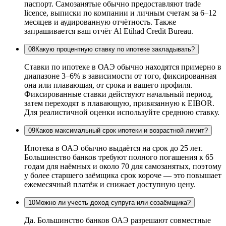
паспорт. Самозанятые обычно предоставляют trade
licence, выписки по компании и личным счетам за 6–12
месяцев и аудированную отчётность. Также
запрашивается ваш отчёт Al Etihad Credit Bureau.
08
Какую процентную ставку по ипотеке закладывать?
Ставки по ипотеке в ОАЭ обычно находятся примерно в
диапазоне 3–6% в зависимости от того, фиксированная
она или плавающая, от срока и вашего профиля.
Фиксированные ставки действуют начальный период,
затем переходят в плавающую, привязанную к EIBOR.
Для реалистичной оценки используйте среднюю ставку.
09
Каков максимальный срок ипотеки и возрастной лимит?
Ипотека в ОАЭ обычно выдаётся на срок до 25 лет.
Большинство банков требуют полного погашения к 65
годам для наёмных и около 70 для самозанятых, поэтому
у более старшего заёмщика срок короче — это повышает
ежемесячный платёж и снижает доступную цену.
10
Можно ли учесть доход супруга или созаёмщика?
Да. Большинство банков ОАЭ разрешают совместные