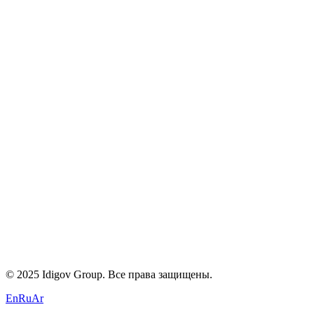
О нас
Карьера
Блог
Контакты
Политика конфиденциальности
Условия
Cookies
+971 58 294 3087
contact@idigov.com
Наш офис
©
2025 Idigov Group. Все права защищены.
En
Ru
Ar