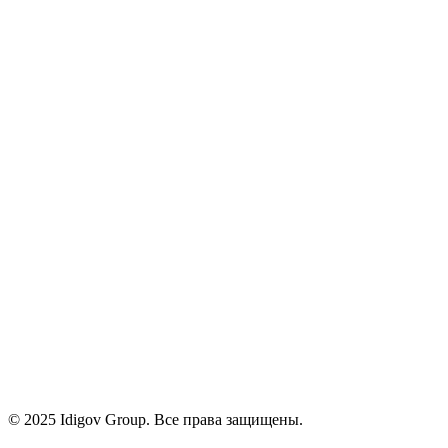
Инструменты
О нас
Карьера
Блог
Контакты
Политика конфиденциальности
Условия
Cookies
+971 58 294 3087
contact@idigov.com
Наш офис
©
2025 Idigov Group. Все права защищены.