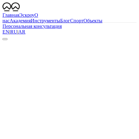
Главная
Эскроу
О
нас
Академия
Инструменты
Блог
Спорт
Объекты
Персональная консультация
EN
|
RU
|
AR