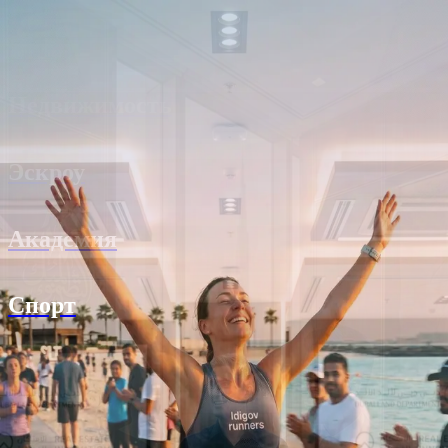
en
|
ru
|
ar
Недвижимость
Эскроу
Академия
Спорт