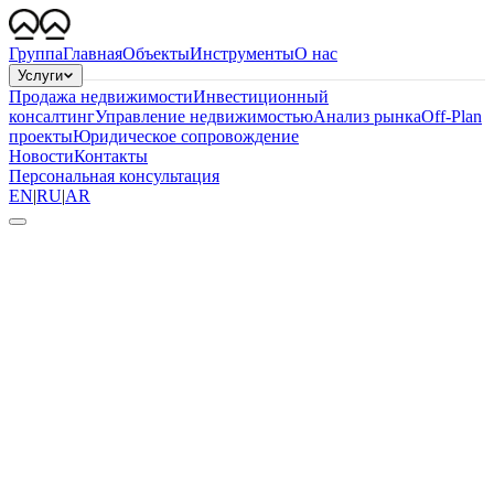
Группа
Главная
Объекты
Инструменты
О нас
Услуги
Продажа недвижимости
Инвестиционный
консалтинг
Управление недвижимостью
Анализ рынка
Off-Plan
проекты
Юридическое сопровождение
Новости
Контакты
Персональная консультация
EN
|
RU
|
AR