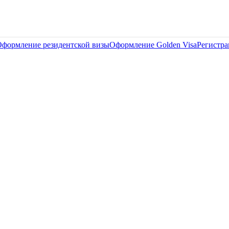
формление резидентской визы
Оформление Golden Visa
Регистр