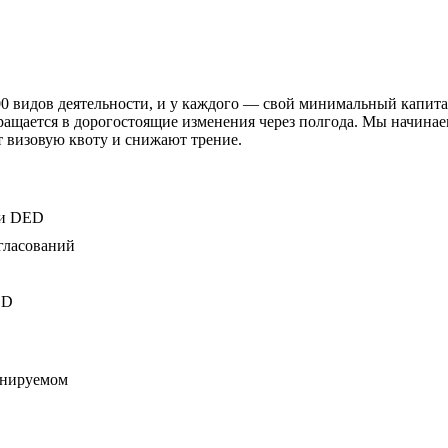
0 видов деятельности, и у каждого — свой минимальный капитал
ащается в дорогостоящие изменения через полгода. Мы начинаем
 визовую квоту и снижают трение.
ми DED
гласований
ED
анируемом