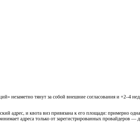
ций» незаметно тянут за собой внешние согласования и +2–4 не
й адрес, и квота виз привязана к его площади: примерно одна в
инимает адреса только от зарегистрированных провайдеров — д