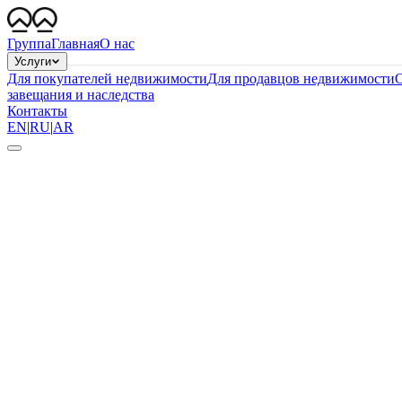
Группа
Главная
О нас
Услуги
Для покупателей недвижимости
Для продавцов недвижимости
О
завещания и наследства
Контакты
EN
|
RU
|
AR
0
+
Иностранных основателей
0
Дней до торговой лицензии
0
%
Успешных заявок
0
Скрытых платежей — фиксированная цена