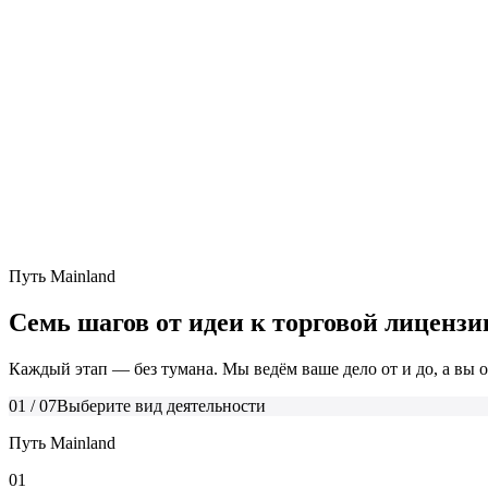
Ownership
100% иностранное владение, без резидентства в ОАЭ
Setup
3–7 дней
Доступ к международному банкингу
Без физического офиса
Защита активов и интеллектуальной собственности
Конфиденциальность владения
Обсудить этот путь
→
Путь Mainland
Семь шагов от идеи к торговой лицензи
Каждый этап — без тумана. Мы ведём ваше дело от и до, а вы о
01
/
07
Выберите вид деятельности
Путь Mainland
01