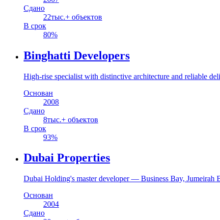
Сдано
22
тыс.+ объектов
В срок
80
%
Binghatti Developers
High-rise specialist with distinctive architecture and reliable del
Основан
2008
Сдано
8
тыс.+ объектов
В срок
93
%
Dubai Properties
Dubai Holding's master developer — Business Bay, Jumeirah 
Основан
2004
Сдано