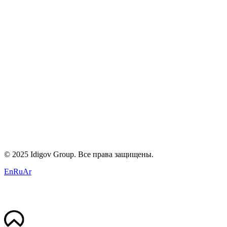
Блог
Контакты
Политика конфиденциальности
Условия
Cookies
+971 58 294 3087
contact@idigov.com
Наш офис
©
2025 Idigov Group. Все права защищены.
En
Ru
Ar