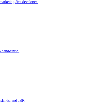
arketing-first developer.
o hand-finish.
Islands, and JBR.