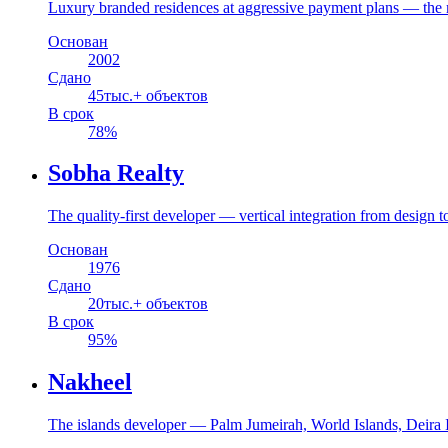
Luxury branded residences at aggressive payment plans — the m
Основан
2002
Сдано
45
тыс.+ объектов
В срок
78
%
Sobha Realty
The quality-first developer — vertical integration from design t
Основан
1976
Сдано
20
тыс.+ объектов
В срок
95
%
Nakheel
The islands developer — Palm Jumeirah, World Islands, Deira 