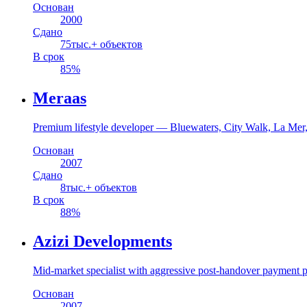
Основан
2000
Сдано
75
тыс.+ объектов
В срок
85
%
Meraas
Premium lifestyle developer — Bluewaters, City Walk, La Mer
Основан
2007
Сдано
8
тыс.+ объектов
В срок
88
%
Azizi Developments
Mid-market specialist with aggressive post-handover payment p
Основан
2007