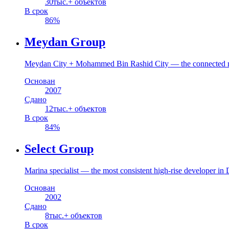
30
тыс.+ объектов
В срок
86
%
Meydan Group
Meydan City + Mohammed Bin Rashid City — the connected m
Основан
2007
Сдано
12
тыс.+ объектов
В срок
84
%
Select Group
Marina specialist — the most consistent high-rise developer in
Основан
2002
Сдано
8
тыс.+ объектов
В срок