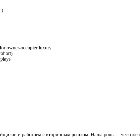
+)
o for owner-occupier luxury
cohort)
 plays
щиков и работаем с вторичным рынком. Наша роль — честное ср