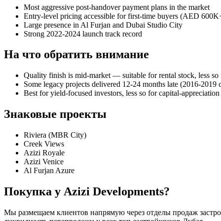
Most aggressive post-handover payment plans in the market
Entry-level pricing accessible for first-time buyers (AED 600K
Large presence in Al Furjan and Dubai Studio City
Strong 2022-2024 launch track record
На что обратить внимание
Quality finish is mid-market — suitable for rental stock, less s
Some legacy projects delivered 12-24 months late (2016-2019 
Best for yield-focused investors, less so for capital-appreciation
Знаковые проекты
Riviera (MBR City)
Creek Views
Azizi Royale
Azizi Venice
Al Furjan Azure
Покупка у Azizi Developments?
Мы размещаем клиентов напрямую через отделы продаж застрой