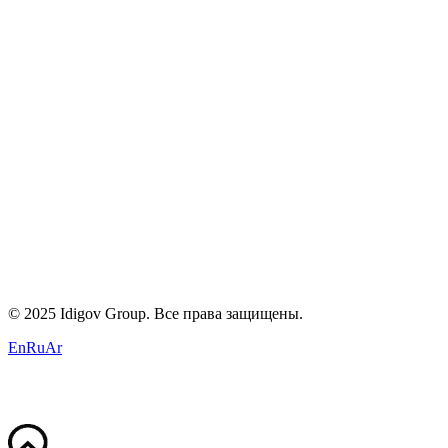
Карьера
Блог
Контакты
Политика конфиденциальности
Условия
Cookies
+971 58 294 3087
contact@idigov.com
Наш офис
©
2025 Idigov Group. Все права защищены.
En
Ru
Ar