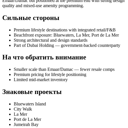
Emaar/Damac but positioned at the premium end with strong design
quality and mixed-use amenity programming.
Сильные стороны
Premium lifestyle destinations with integrated retail/F&B
Beachfront exposure: Bluewaters, La Mer, Port de La Mer
Strong architectural and design standards
Part of Dubai Holding — government-backed counterparty
На что обратить внимание
Smaller scale than Emaar/Damac — fewer resale comps
Premium pricing for lifestyle positioning
Limited mid-market inventory
Знаковые проекты
Bluewaters Island
City Walk
La Mer
Port de La Mer
Jumeirah Bay