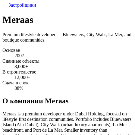
← Застройщики
Meraas
Premium lifestyle developer — Bluewaters, City Walk, La Mer, and
boutique communities.
Основан
2007
Сданные объекты
8,000
+
В строительстве
12,000
+
Сдача в срок
88
%
О компании Meraas
Meraas is a premium developer under Dubai Holding, focused on
lifestyle-first destination communities. Portfolio includes Bluewaters
Island (Ain Dubai), City Walk (urban luxury apartments), La Mer
beachfront, and Port de La Mer. Smaller inventory than