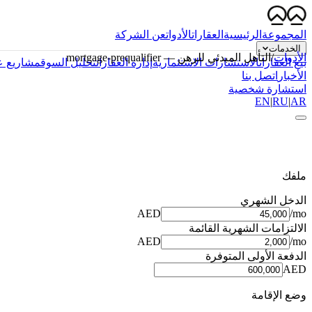
المجموعة
الرئيسية
العقارات
الأدوات
عن الشركة
الخدمات
الأدوات
/
التأهل المبدئي للرهن
—
mortgage-prequalifier
بيع العقارات
الاستشارات الاستثمارية
إدارة العقارات
تحليل السوق
مشاريع ع
الأخبار
اتصل بنا
استشارة شخصية
EN
|
RU
|
AR
ملفك
الدخل الشهري
AED
/mo
الالتزامات الشهرية القائمة
AED
/mo
الدفعة الأولى المتوفرة
AED
وضع الإقامة