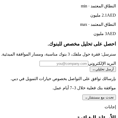
النطاق المعتمد · min
AED
2.1 مليون
النطاق المعتمد · max
AED
3 مليون
احصل على تحليل مخصص للبنوك.
سنرسل: فقرة حول ملفك، 3 بنوك مناسبة، ومسار الموافقة المبدئية. بلا إزعاج.
البريد الإلكتروني
أرسل تحليلي
→
بإرسالك توافق على التواصل بخصوص خيارات التمويل في دبي.
موافقة بنك فعلية خلال 3–7 أيام عمل.
تحدث مع مستشار
→
إجابات