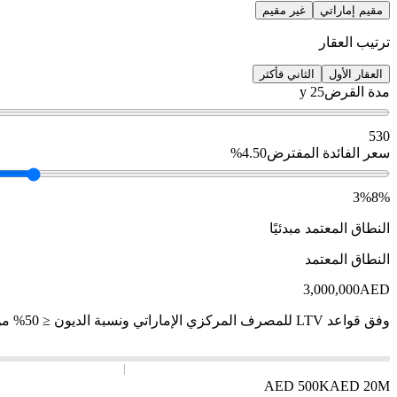
مقيم إماراتي
غير مقيم
ترتيب العقار
العقار الأول
الثاني فأكثر
مدة القرض
25 y
5
30
سعر الفائدة المفترض
4.50%
3%
8%
النطاق المعتمد مبدئيًا
النطاق المعتمد
3,000,000
AED
وفق قواعد LTV للمصرف المركزي الإماراتي ونسبة الديون ≤ 50% من الدخل.
AED
500K
AED
20M