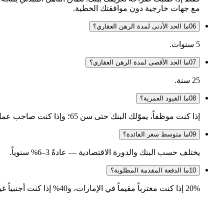
مع جهات خارجية دون موافقتك الخطية.
06
ما الحد الأدنى لمدة الرهن العقاري؟
5 سنوات.
07
ما الحد الأقصى لمدة الرهن العقاري؟
25 سنة.
08
ما القيود العمرية؟
إذا كنت موظفاً، يموّلك البنك حتى سن 65؛ وإذا كنت صاحب عمل، حتى سن 70.
09
ما متوسط سعر الفائدة؟
يختلف حسب البنك والدورة الاقتصادية — عادةً 3–6% سنوياً.
10
ما الدفعة المقدمة المطلوبة؟
20% إذا كنت مغترباً مقيماً في الإمارات، و40% إذا كنت أجنبياً غير مقيم، و15% إذا كنت مواطناً إماراتياً.