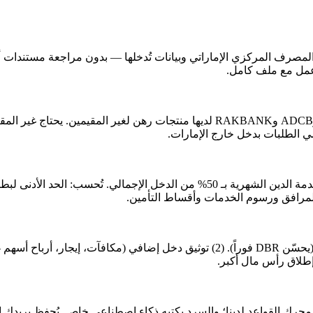
اعد المصرف المركزي الإماراتي وبيانات تُدخلها — بدون مراجعة مستندا
المرافق ورسوم الخدمات وأقساط التأمين.
محرك القواعد لدينا؛ والسرد يكتبه ذكاء اصطناعي خاص. يُحفظ بريدك ال