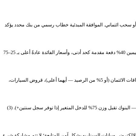
ت أو سحب ائتماني. الموافقة المبدئية خطاب رسمي من بنك محدد يؤكد
HSBC UAE وMashreq وStandard Chartered وEmirates NBD وADCB وRAKBANK لديها منتجات رهن لغير المقيمين. يحتاج غير المقيمين 40% دفعة مقدمة كحد أدنى، وأسعار الفائدة عادةً أعلى بـ 25–75
نسبة عبء الدين (DBR) من المصرف المركزي تحدد إجمالي خدمة الدين الشهرية بـ 50% من الدخل الإجمالي. تُحسب: الحد الأدنى لبطاقات الائتمان (أو 5% من الرصيد — أيهما أعلى)، قروض السيارات،
نعم — ثلاث خطوات عالية الأثر: (1) سداد بطاقة بفائدة مرتفعة (يحسّن DBR فوراً). (2) توثيق دخل إضافي (مكافآت، إيجار، أرباح أسهم — البنوك تقبل وزن 75% للدخل المتغير إذا توفر سجل سنتين+). (3)
إلكتروني وبيانات السيناريو بشكل آمن للمتابعة؛ لا تتم مشاركة شيء