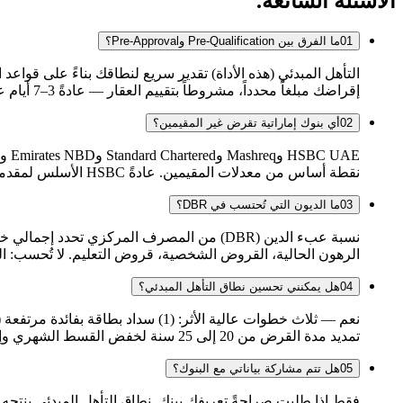
الأسئلة الشائعة.
01
ما الفرق بين Pre-Qualification وPre-Approval؟
التأهل المبدئي (هذه الأداة) تقدير سريع لنطاقك بناءً على قو
إقراضك مبلغاً محدداً، مشروطاً بتقييم العقار — عادةً 3–7 أيام عمل مع ملف كامل.
02
أي بنوك إماراتية تقرض غير المقيمين؟
نقطة أساس من معدلات المقيمين. عادةً HSBC الأسلس لمقدمي الطلبات بدخل خارج الإمارات.
03
ما الديون التي تُحتسب في DBR؟
الرهون الحالية، القروض الشخصية، قروض التعليم. لا تُحسب: 
04
هل يمكنني تحسين نطاق التأهل المبدئي؟
تمديد مدة القرض من 20 إلى 25 سنة لخفض القسط الشهري وإطلاق رأس مال أكبر.
05
هل تتم مشاركة بياناتي مع البنوك؟
فقط إذا طلبت صراحةً تعريفك ببنك. نطاق التأهل المبدئي ينتجه 