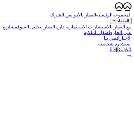
المجموعة
الرئيسية
العقارات
الأدوات
عن الشركة
الخدمات
بيع العقارات
الاستشارات الاستثمارية
إدارة العقارات
تحليل السوق
مشاريع
على الخارطة
نقل الملكية
الأخبار
اتصل بنا
استشارة شخصية
EN
|
RU
|
AR
+
0
تقرير منشور
+
0
منطقة مُتتبعة
%
0
دقة التوقعات
/7
0
مراقبة السوق