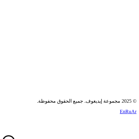
الوظائف
المدونة
اتصل بنا
سياسة الخصوصية
الشروط
الكوكيز
+971 58 294 3087
contact@idigov.com
مكتبنا
©
2025 مجموعة إيديغوف. جميع الحقوق محفوظة.
En
Ru
Ar