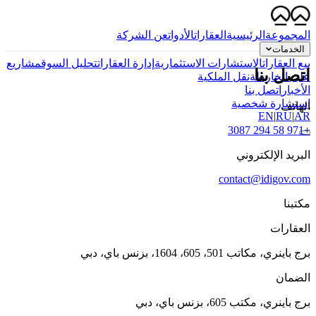
المجموعة
الرئيسية
العقارات
الأدوات
عن الشركة
الخدمات
بيع العقارات
الاستشارات الاستثمارية
إدارة العقارات
تحليل السوق
مشاريع
اتصل بنا
على الخارطة
نقل الملكية
الأخبار
اتصل بنا
استشارة شخصية
الهاتف
EN
|
RU
|
AR
+971 58 294 3087
البريد الإلكتروني
contact@idigov.com
مكتبنا
العقارات
برج باينري، مكاتب 501، 605، 1604، بزنس باي، دبي
الضمان
برج باينري، مكتب 605، بزنس باي، دبي