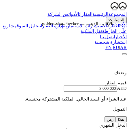
المجموعة
الرئيسية
العقارات
الأدوات
عن الشركة
الخدمات
الأدوات
/
الإقامة الذهبية
—
golden-visa-checker
بيع العقارات
الاستشارات الاستثمارية
إدارة العقارات
تحليل السوق
مشاريع
على الخارطة
نقل الملكية
الأخبار
اتصل بنا
استشارة شخصية
EN
|
RU
|
AR
وضعك
قيمة العقار
AED
عند الشراء أو السند الحالي. الملكية المشتركة محتسبة.
التمويل
نقدًا
رهن
الدخل الشهري