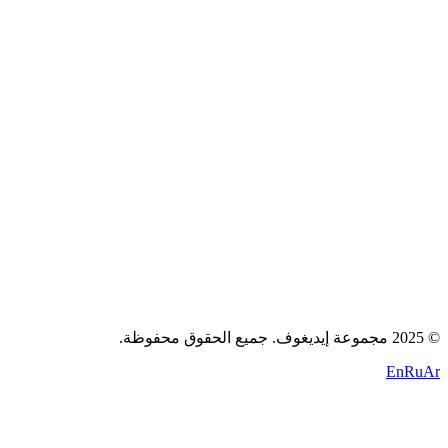
عن الشركة
الوظائف
المدونة
اتصل بنا
سياسة الخصوصية
الشروط
الكوكيز
+971 58 294 3087
contact@idigov.com
مكتبنا
©
2025 مجموعة إيديغوف. جميع الحقوق محفوظة.
En
Ru
Ar