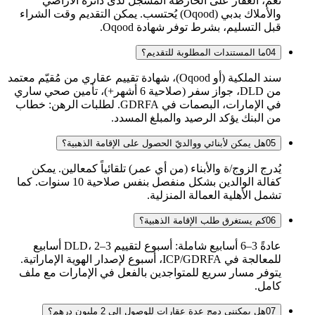
نعم، العقار على الخارطة المسجل لدى دائرة الأراضي
والأملاك بدبي (Oqood) يُحتسب. يمكن التقديم وقت الشراء
قبل التسليم، بشرط توفر شهادة Oqood.
04
ما المستندات المطلوبة للتقديم؟
سند الملكية (أو Oqood)، شهادة تقييم عقاري من مُقيّم معتمد
من DLD، جواز سفر (صلاحية 6 أشهر+)، تأمين صحي ساري
في الإمارات، البصمات في GDRFA. لطلبات الرهن: خطاب
من البنك يؤكد الرصيد والمبلغ المسدد.
05
هل يمكن لأبنائي ووالديّ الحصول على الإقامة الذهبية؟
يُدرج الزوج/ة والأبناء (من أي عمر) تلقائياً كمعالين. يمكن
كفالة الوالدين بشكل منفصل بنفس صلاحية 10 سنوات. كما
تشمل الأهلية العمالة المنزلية.
06
كم يستغرق طلب الإقامة الذهبية؟
عادةً 3–6 أسابيع شاملة: أسبوع لتقييم DLD، 2–3 أسابيع
للمعالجة في ICP/GDRFA، أسبوع لإصدار الهوية الإماراتية.
يتوفر مسار سريع للمتواجدين بالفعل في الإمارات مع ملف
كامل.
07
هل يمكنني دمج عدة عقارات للوصول إلى 2 مليون درهم؟