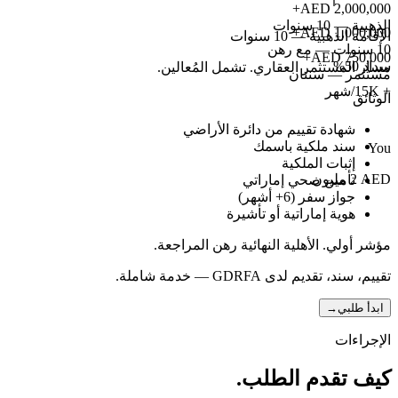
+
AED
2,000,000
الذهبية — 10 سنوات
+
AED
1,000,000
الإقامة الذهبية — 10 سنوات
10 سنوات — مع رهن
+
AED
750,000
سداد 50%
مسار المستثمر العقاري. تشمل المُعالين.
مستثمر — سنتان
+ 15K/شهر
الوثائق
شهادة تقييم من دائرة الأراضي
سند ملكية باسمك
You
إثبات الملكية
AED
2 مليون
تأمين صحي إماراتي
جواز سفر (6+ أشهر)
هوية إماراتية أو تأشيرة
مؤشر أولي. الأهلية النهائية رهن المراجعة.
تقييم، سند، تقديم لدى GDRFA — خدمة شاملة.
ابدأ طلبي
→
الإجراءات
كيف تقدم الطلب.