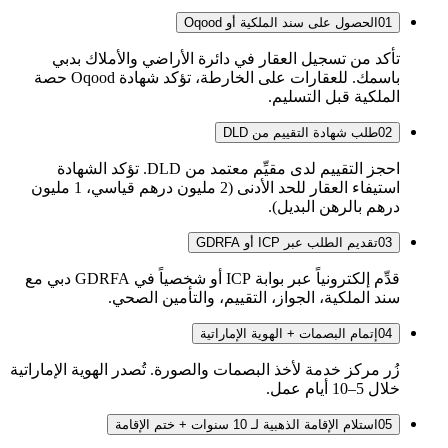
01
الحصول على سند الملكية أو Oqood
تأكد من تسجيل العقار في دائرة الأراضي والأملاك بدبي
باسمك. للعقارات على الخارطة، تؤكد شهادة Oqood حصة
الملكية قبل التسليم.
02
طلب شهادة التقييم من DLD
احجز التقييم لدى مقيِّم معتمد من DLD. تؤكد الشهادة
استيفاء العقار للحد الأدنى (2 مليون درهم قياسي، 1 مليون
درهم بالرهن البديل).
03
تقديم الطلب عبر ICP أو GDRFA
قدِّم إلكترونياً عبر بوابة ICP أو شخصياً في GDRFA دبي مع
سند الملكية، الجواز، التقييم، والتأمين الصحي.
04
إتمام البصمات + الهوية الإماراتية
زُر مركز خدمة لأخذ البصمات والصورة. تُصدر الهوية الإماراتية
خلال 5–10 أيام عمل.
05
استلام الإقامة الذهبية لـ 10 سنوات + ختم الإقامة