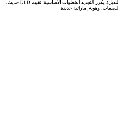
البديل). يكرر التجديد الخطوات الأساسية: تقييم DLD حديث،
البصمات، وهوية إماراتية جديدة.
العقارات
الأكاديمية
الاستشارات
بيع العقارات
التأشيرات
تأسيس الشركات
الدورات
الأدوات