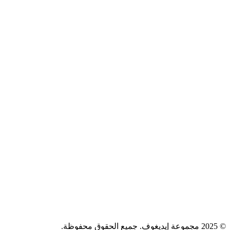
الدورات
الأدوات
عن الشركة
الوظائف
المدونة
اتصل بنا
سياسة الخصوصية
الشروط
الكوكيز
+971 58 294 3087
contact@idigov.com
مكتبنا
©
2025 مجموعة إيديغوف. جميع الحقوق محفوظة.