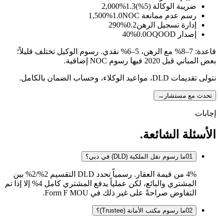
ضريبة الوكالة (5%)
1.3
%
2,000
رسم عدم ممانعة NOC
1.0
%
1,500
إدارة تسجيل الرهن
0.2
%
290
إصدار OQOOD
0.0
%
40
قاعدة: 7–8% مع الرهن، 5–6% نقدي. رسوم الوكيل تختلف قليلاً؛
بعض المباني قبل 2020 فيها رسوم NOC إضافية.
نتولى تقديمات DLD، مواعيد الوكلاء، وحساب الضمان بالكامل.
تحدث مع مستشار
→
إجابات
الأسئلة الشائعة.
01
ما رسوم نقل الملكية (DLD) في دبي؟
4% من قيمة العقار. رسمياً تحدد DLD التقسيم 2%/2% بين
المشتري والبائع، لكن عملياً يدفع المشتري كامل 4% إلا إذا تم
التفاوض صراحةً على غير ذلك في Form F MOU.
02
ما رسوم مكتب الأمانة (Trustee)؟