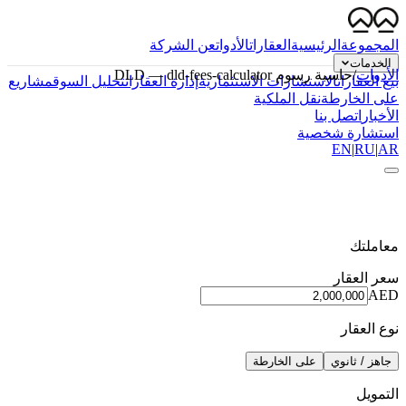
المجموعة
الرئيسية
العقارات
الأدوات
عن الشركة
الخدمات
الأدوات
/
حاسبة رسوم DLD
dld-fees-calculator
—
بيع العقارات
الاستشارات الاستثمارية
إدارة العقارات
تحليل السوق
مشاريع
على الخارطة
نقل الملكية
الأخبار
اتصل بنا
استشارة شخصية
EN
|
RU
|
AR
معاملتك
سعر العقار
AED
نوع العقار
جاهز / ثانوي
على الخارطة
التمويل