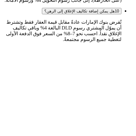
(على الخارطة)، إلى جانب رسوم التحويل 4% ورسوم الأمانة.
10
هل يمكن إضافة تكاليف الإغلاق إلى الرهن؟
تُقرض بنوك الإمارات عادةً مقابل قيمة العقار فقط وتشترط
أن يموّل المشتري رسوم DLD البالغة 4% وباقي تكاليف
الإغلاق نقداً. احسب نحو 7–8% من السعر فوق الدفعة الأولى
لتغطية جميع الرسوم مجتمعةً.
العقارات
الأكاديمية
الاستشارات
بيع العقارات
التأشيرات
تأسيس الشركات