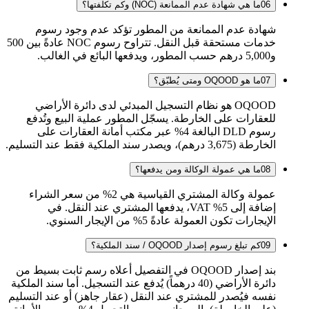
06
ما هي شهادة عدم الممانعة (NOC) وكم تكلفتها؟
شهادة عدم الممانعة من المطور تؤكد عدم وجود رسوم
خدمات مستحقة قبل النقل. تتراوح رسوم NOC عادةً بين 500
و5,000 درهم حسب المطور، ويدفعها البائع في الغالب.
07
ما هو OQOOD ومتى يُطبّق؟
OQOOD هو نظام التسجيل المبدئي لدى دائرة الأراضي
للعقارات على الخارطة. يسجّل المطور عملية البيع وتُدفع
رسوم DLD البالغة 4% عبر مكتب أمانة العقارات على
الخارطة (3,675 درهم)، ويصدر سند الملكية فقط عند التسليم.
08
ما هي عمولة الوكالة ومن يدفعها؟
عمولة وكالة المشتري القياسية هي 2% من سعر الشراء
إضافة إلى 5% VAT، يدفعها المشتري عند النقل. في
الإيجارات تكون العمولة عادةً 5% من الإيجار السنوي.
09
كم تبلغ رسوم إصدار OQOOD / سند الملكية؟
بند إصدار OQOOD في التفصيل أعلاه رسم ثابت بسيط من
دائرة الأراضي (40 درهماً) يُدفع عند التسجيل. أما سند الملكية
نفسه فيُصدر للمشتري عند النقل (عقار جاهز) أو عند التسليم