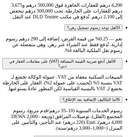
4,200 درهم للعقارات الجاهزة فوق 500,000 درهم و3,675
درهم للعقارات على الخارطة. تحت 500,000 درهم تنخفض
إلى 2,100 درهم. تُدفع في مكتب DLD Trustee عند النقل.
03
هل توجد رسوم تسجيل رهن؟
نعم — 0.25% من قيمة القرض، إضافة إلى 290 درهم رسوم
إدارية. تُدفع فقط عند الشراء عبر رهن. وهي منفصلة عن
رسوم نقل الملكية البالغة 4%.
04
هل أدفع ضريبة القيمة المضافة (VAT) على معاملات العقار في
دبي؟
المبيعات السكنية معفاة من VAT. عمولة الوكالة تخضع لـ
VAT بنسبة 5% (تُحسب على عمولة 2%). العقار على الخارطة
يخضع لـ VAT بالنسبة القياسية لكن المطور عادةً يستوعبها.
05
ما التكاليف الإضافية بعد الإغلاق؟
رسوم الخدمات السنوية (10–35 درهم/قدم مربع)، رسوم
المجتمع (الفلل)، توصيلات المرافق (وديعة DEWA 2,000–
4,000 درهم)، Ejari (220 درهم) عند التأجير، والتأمين على
المنزل (~1,000–3,000 درهم/سنة).