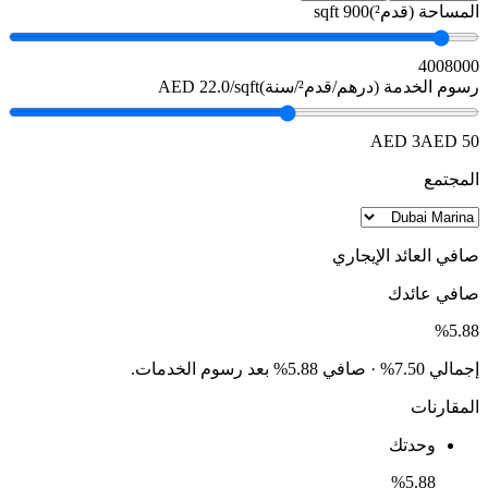
المساحة (قدم²)
900 sqft
400
8000
رسوم الخدمة (درهم/قدم²/سنة)
AED 22.0/sqft
AED 3
AED 50
المجتمع
صافي العائد الإيجاري
صافي عائدك
%
5.88
إجمالي 7.50% · صافي 5.88% بعد رسوم الخدمات.
المقارنات
وحدتك
%
5.88