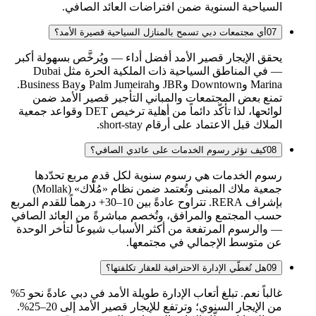
السياحية السنوية ضمن افتراضات العائد الصافي.
07
أي مجتمعات دبي تسمح بالمنازل السياحية قصيرة الأمد؟
يحقق الإيجار قصير الأمد أفضل أداء — ويُرخَّص بسهولة أكبر
— في المناطق السياحية ذات الملكية الحرة مثل Dubai
Marina وDowntown وJBR وPalm Jumeirah وBusiness Bay.
تمنع بعض المجتمعات والمباني التأجير قصير الأمد ضمن
لوائحها، لذا تأكّد دائماً من أهلية ترخيص DET وقواعد جمعية
الملاك قبل الاعتماد على أرقام short-stay.
08
كيف تؤثر رسوم الخدمات على عائدي الصافي؟
رسوم الخدمات هي رسوم سنوية لكل قدم مربع تحدّدها
جمعية ملاك المبنى وتُعتمد ضمن نظام «مُلّاك» (Mollak)
بإشراف RERA. تتراوح عادةً بين 10–30+ درهماً للقدم المربع
حسب المجتمع والمرافق، وتُخصم مباشرةً من العائد الصافي
— والرسوم المرتفعة من أكثر الأسباب شيوعاً لتأخر الوحدة
عن متوسط الإجمالي في مجتمعها.
09
هل تُغطّي الإدارة الاحترافية للعقار تكلفتها؟
غالباً نعم. تبلغ أتعاب الإدارة طويلة الأمد في دبي عادةً نحو 5%
من الإيجار السنوي؛ وترتفع للإيجار قصير الأمد إلى 20–25%.