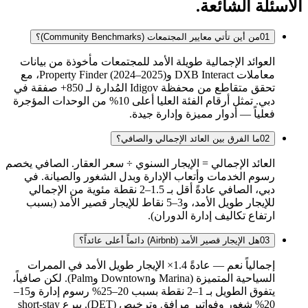
الأسئلة الشائعة.
01
من أين تأتي معايير المجتمعات (Community Benchmarks)؟
العوائد الإجمالية طويلة الأمد للمجتمعات مأخوذة من بيانات
معاملات DXB Interact وProperty Finder (2024–2025)، مع
تحقق متقاطع من محفظة Idigov المُدارة لـ 850+ صفقة في
دبي. تمثل أرقام الفئة العليا أعلى 10% من الوحدات المؤجرة
فعلياً — أدوار مميزة وإدارة جيدة.
02
ما الفرق بين العائد الإجمالي والصافي؟
العائد الإجمالي = الإيجار السنوي ÷ سعر العقار. الصافي يخصم
رسوم الخدمات وأتعاب الإدارة وبدل الشغور والصيانة. في
دبي، الصافي عادةً أقل بـ 1.5–2 نقطة مئوية من الإجمالي
للإيجار طويل الأمد، و3–5 نقاط للإيجار قصير الأمد (بسبب
ارتفاع تكاليف إدارة الدوران).
03
هل الإيجار قصير الأمد (Airbnb) دائماً أعلى عائداً؟
إجمالياً نعم — عادةً 1.4× الإيجار طويل الأمد في الممرات
السياحية المتميزة (Marina وDowntown وPalm). لكن صافياً،
يتفوق الطويل بـ 1–2 نقطة بسبب 20–25% رسوم إدارة و15–
20% شغور وفواتير مرافق وترخيص (DET). يبرع short-stay