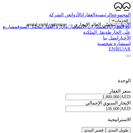
المجموعة
الرئيسية
العقارات
الأدوات
عن الشركة
الخدمات
الأدوات
/
محسّن العائد الإيجاري
—
rental-yield-optimizer
بيع العقارات
الاستشارات الاستثمارية
إدارة العقارات
تحليل السوق
مشاريع
على الخارطة
نقل الملكية
الأخبار
اتصل بنا
استشارة شخصية
EN
|
RU
|
AR
الوحدة
سعر العقار
AED
الإيجار السنوي الإجمالي
AED
الاستراتيجية
طويل المدى
قصير المدى