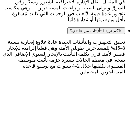
في المقابل، تقلّل الإدارة الاحترافية الشغور وتسعّر وفق
السوق وتتولى الصيانة ونزاعات المستأجرين — وهي مكاسب
تتجاوز عادةً قيمة الأتعاب في الوحدات التي كانت مُسعّرة
بأقل من قيمتها أو مُدارة ذاتياً.
10
كم تزيد التأثيثات من عائدي؟
تحقق التجهيزات والتأثيثات الجيدة عادةً علاوة إيجارية بنسبة
8–15% للمستأجرين طويلي الأمد، وهي فعلياً إلزامية للإيجار
قصير الأمد. قارن تكلفة التأثيث بالإيجار السنوي الإضافي الذي
يتيحه: في معظم الحالات تسترد حزمة تأثيث متوسطة
المستوى تكلفتها خلال 2–4 سنوات مع توسيع قاعدة
المستأجرين المحتملين.
العقارات
الأكاديمية
الاستشارات