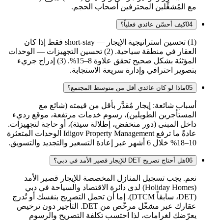
مع المُشغِّلين المحترفين أصحاب الحجم.
04
كيف أحسّن عائدي فعلياً؟
(1) تحسين استراتيجية الإيجار — short-stay فقط إذا كان
العقار في منطقة سياحية. (2) تحسين التجهيزات — الوحدات
المؤثثة بشكل صحيح تحقق علاوة 8–15%. (3) إدراج جريء
بتصوير احترافي وإدارة سريعة الاستجابة.
05
ماذا لو كان عائدي أقل من متوسط المجتمع؟
أسباب شائعة: إيجار مُقدَّر بأقل من قيمته (شائع مع
المستأجرين الطويلين)، رسوم خدمات مرتفعة، موقع رديء
داخل المبنى (دور منخفض، إطلالة سيئة)، أو حاجة لتجهيزات.
عادةً ما ترفع Idigov Property Management الوحدات المتعثرة
10–18% خلال 6 أشهر عبر إعادة التسعير والتجديد والتسويق.
06
هل أحتاج تصريح DET للإيجار قصير الأمد في دبي؟
نعم. يجب تسجيل المنازل المخصصة للإيجار قصير الأمد
(Holiday Homes) لدى دائرة الاقتصاد والسياحة في دبي
(DET، سابقاً DTCM). إما أن تحمل التصريح بنفسك أو تُدرج
عقارك عبر مشغّل مرخّص من DET. التأجير دون ترخيص
يعرّضك لغرامات، لذا احتسب تكلفة التصريح والرسوم