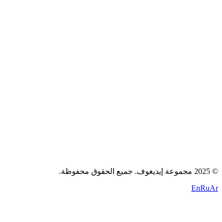
عن الشركة
الوظائف
المدونة
اتصل بنا
سياسة الخصوصية
الشروط
الكوكيز
+971 58 294 3087
contact@idigov.com
مكتبنا
©
2025 مجموعة إيديغوف. جميع الحقوق محفوظة.
En
Ru
Ar