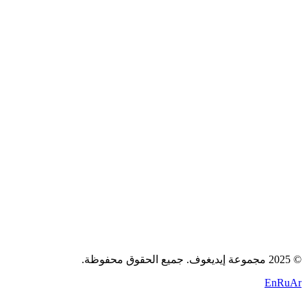
عن الشركة
الوظائف
المدونة
اتصل بنا
سياسة الخصوصية
الشروط
الكوكيز
+971 58 294 3087
contact@idigov.com
مكتبنا
2025 مجموعة إيديغوف. جميع الحقوق محفوظة.
©
En
Ru
Ar