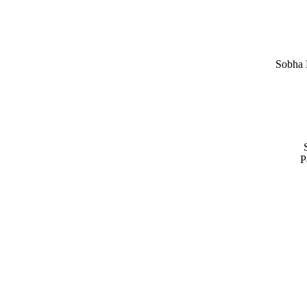
Sobha H
P