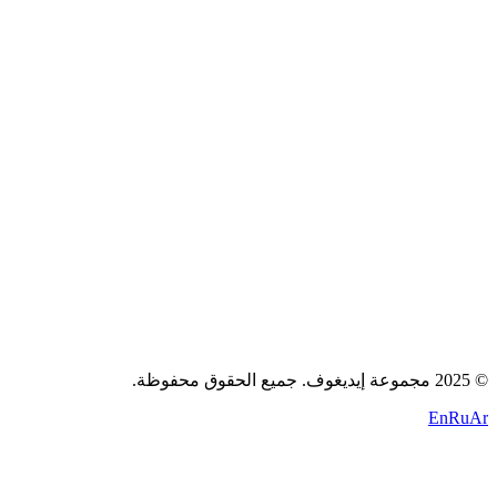
عن الشركة
الوظائف
المدونة
اتصل بنا
سياسة الخصوصية
الشروط
الكوكيز
+971 58 294 3087
contact@idigov.com
مكتبنا
2025 مجموعة إيديغوف. جميع الحقوق محفوظة.
©
En
Ru
Ar