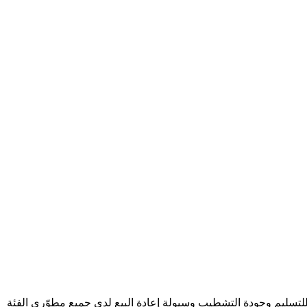
 للتسليم وجودة التشطيب وسيولة إعادة البيع لدى جميع مطوّري الفئة