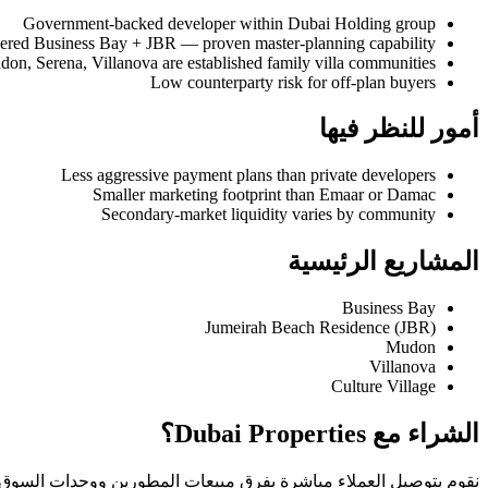
Government-backed developer within Dubai Holding group
ered Business Bay + JBR — proven master-planning capability
on, Serena, Villanova are established family villa communities
Low counterparty risk for off-plan buyers
أمور للنظر فيها
Less aggressive payment plans than private developers
Smaller marketing footprint than Emaar or Damac
Secondary-market liquidity varies by community
المشاريع الرئيسية
Business Bay
Jumeirah Beach Residence (JBR)
Mudon
Villanova
Culture Village
الشراء مع Dubai Properties؟
نقوم بتوصيل العملاء مباشرة بفرق مبيعات المطورين ووحدات السوق الث