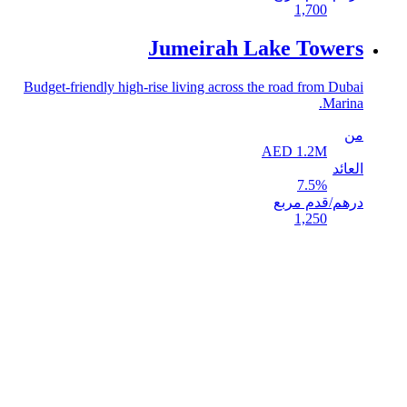
1,700
Jumeirah Lake Towers
Budget-friendly high-rise living across the road from Dubai
Marina.
من
AED
1.2
M
العائد
7.5
%
درهم/قدم مربع
1,250
العقارات
الأكاديمية
الاستشارات