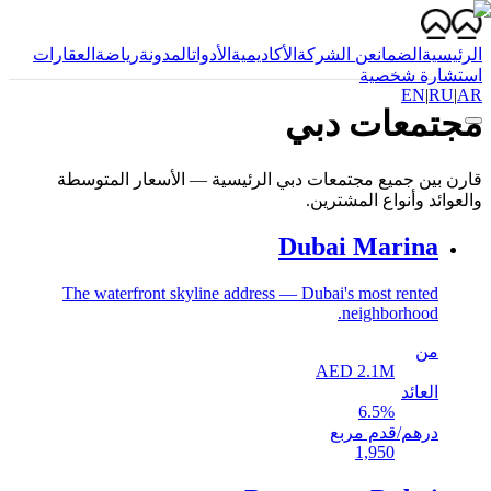
الرئيسية
الضمان
عن الشركة
الأكاديمية
الأدوات
المدونة
رياضة
العقارات
استشارة شخصية
EN
|
RU
|
AR
مجتمعات دبي
قارن بين جميع مجتمعات دبي الرئيسية — الأسعار المتوسطة
والعوائد وأنواع المشترين.
Dubai Marina
The waterfront skyline address — Dubai's most rented
neighborhood.
من
AED
2.1
M
العائد
6.5
%
درهم/قدم مربع
1,950