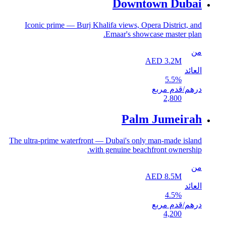
Downtown Dubai
Iconic prime — Burj Khalifa views, Opera District, and
Emaar's showcase master plan.
من
AED
3.2
M
العائد
5.5
%
درهم/قدم مربع
2,800
Palm Jumeirah
The ultra-prime waterfront — Dubai's only man-made island
with genuine beachfront ownership.
من
AED
8.5
M
العائد
4.5
%
درهم/قدم مربع
4,200