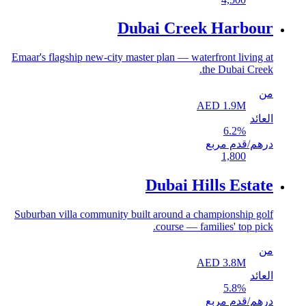
Dubai Creek Harbour
Emaar's flagship new-city master plan — waterfront living at
the Dubai Creek.
من
AED
1.9
M
العائد
6.2
%
درهم/قدم مربع
1,800
Dubai Hills Estate
Suburban villa community built around a championship golf
course — families' top pick.
من
AED
3.8
M
العائد
5.8
%
درهم/قدم مربع