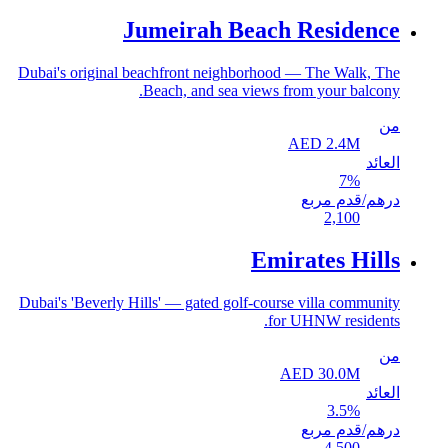
Jumeirah Beach Residence
Dubai's original beachfront neighborhood — The Walk, The
Beach, and sea views from your balcony.
من
AED
2.4
M
العائد
7
%
درهم/قدم مربع
2,100
Emirates Hills
Dubai's 'Beverly Hills' — gated golf-course villa community
for UHNW residents.
من
AED
30.0
M
العائد
3.5
%
درهم/قدم مربع
4,500